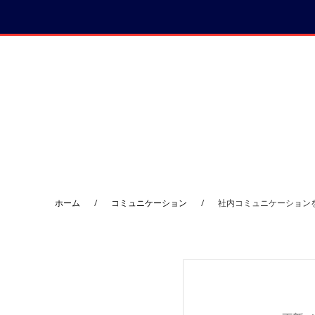
コ
プ
ン
ラ
テ
イ
ン
マ
ツ
リ
へ
ー
サ
イ
ド
ホーム
/
コミュニケーション
/
社内コミュニケーション
バ
ー
へ