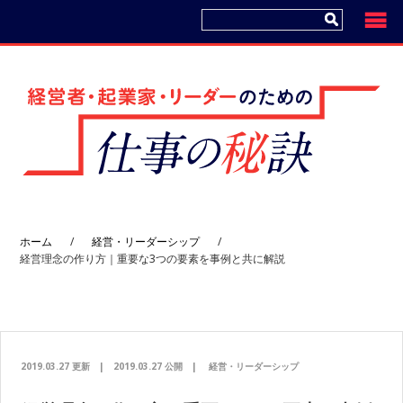
コ
プ
ン
ラ
テ
イ
ン
マ
ツ
リ
へ
ー
サ
イ
ド
ホーム
/
経営・リーダーシップ
/
バ
経営理念の作り方｜重要な3つの要素を事例と共に解説
ー
へ
2019.03.27 更新
|
2019.03.27 公開
|
経営・リーダーシップ