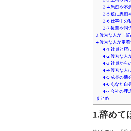
2-4.愚痴や
2-5.逆に愚
2-6.仕事中
2-7.後輩や
3.優秀な人が「
4.優秀な人が定
4-1.社員と
4-2.優秀な
4-3.社員か
4-4.優秀な
4-5.成長の
4-6.あなた
4-7.会社の
まとめ
1.辞め