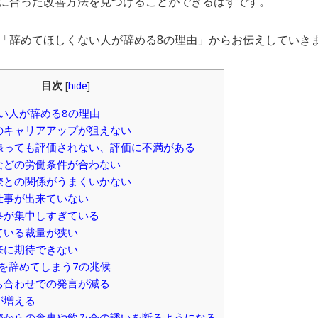
に合った改善方法を見つけることができるはずです。
「辞めてほしくない人が辞める8の理由」からお伝えしていき
目次
[
hide
]
ない人が辞める8の理由
上のキャリアアップが狙えない
頑張っても評価されない、評価に不満がある
間などの労働条件が合わない
同僚との関係がうまくいかない
い仕事が出来ていない
仕事が集中しすぎている
れている裁量が狭い
将来に期待できない
社を辞めてしまう7の兆候
打ち合わせでの発言が減る
化が増える
同僚からの食事や飲み会の誘いを断るようになる