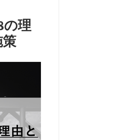
8の理
施策