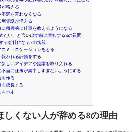
不満が増える
痴や不満を言わなくなる
の私用電話が増える
同僚に積極的に仕事を教えるようになる
辞めたい」と言い出す前に察知する8の質問
着する会社になる7の施策
密にコミュニケーションをとる
人が報われる評価をする
らの新しいアイデアや提案を取り入れる
人に不当に仕事が集中しすぎないようにする
機会を作る
自身も成長する
理念を示す
てほしくない人が辞める8の理由