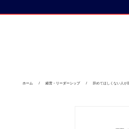
コ
プ
ン
ラ
テ
イ
ン
マ
ツ
リ
へ
ー
サ
イ
ド
ホーム
/
経営・リーダーシップ
/
辞めてほしくない人が
バ
ー
へ