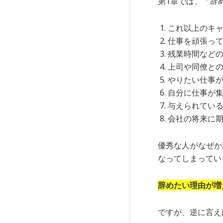
第1章では、「辞
これ以上のキ
仕事を頑張っ
残業時間など
上司や同僚と
やりたい仕事
自分に仕事が
与えられてい
会社の将来に
優秀な人がなぜか
なってしまってい
辞めたい理由が増
ですが、逆に言え