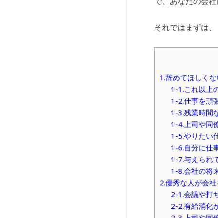
で、あなたの会社
それではまずは、
1.辞めてほしく
1-1.これ以
1-2.仕事を
1-3.残業時
1-4.上司や
1-5.やりた
1-6.自分に
1-7.与えら
1-8.会社の
2.優秀な人が会
2-1.会議や
2-2.有給消
2-3.上司や