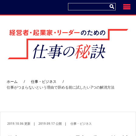
コ
プ
ン
ラ
テ
イ
ン
マ
ツ
リ
へ
ー
サ
イ
ド
ホーム
/
仕事・ビジネス
/
バ
仕事がつまらないという理由で辞める前に試したい7つの解消方法
ー
へ
2019.10.06 更新
|
2019.09.17 公開
|
仕事・ビジネス