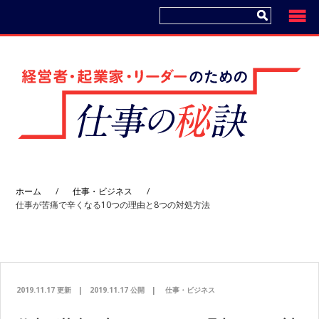
コ
プ
ン
ラ
テ
イ
ン
マ
ツ
リ
へ
ー
サ
イ
ド
ホーム
/
仕事・ビジネス
/
バ
仕事が苦痛で辛くなる10つの理由と8つの対処方法
ー
へ
2019.11.17 更新
|
2019.11.17 公開
|
仕事・ビジネス