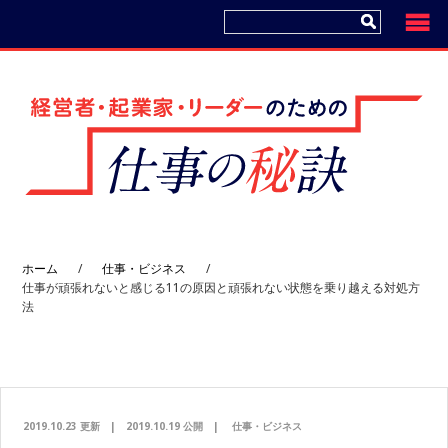
コ
プ
ン
ラ
テ
イ
ン
マ
ツ
リ
へ
ー
サ
イ
ド
ホーム
/
仕事・ビジネス
/
バ
仕事が頑張れないと感じる11の原因と頑張れない状態を乗り越える対処方
ー
法
へ
2019.10.23 更新
|
2019.10.19 公開
|
仕事・ビジネス