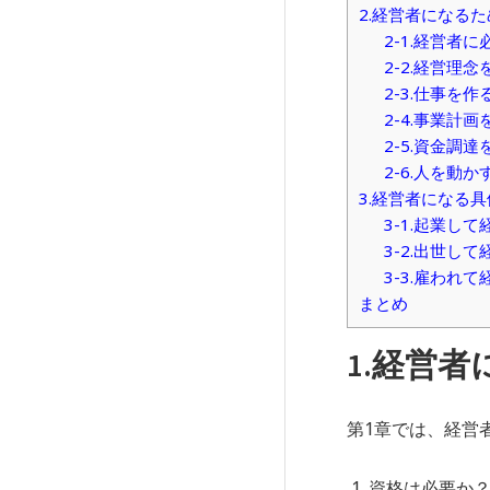
2.経営者になる
2-1.経営者
2-2.経営理念
2-3.仕事を作
2-4.事業計画
2-5.資金調達
2-6.人を動か
3.経営者になる
3-1.起業し
3-2.出世し
3-3.雇われ
まとめ
1.経営
第1章では、経営
資格は必要か