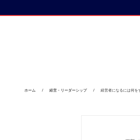
コ
プ
ン
ラ
テ
イ
ン
マ
ツ
リ
へ
ー
サ
イ
ド
ホーム
/
経営・リーダーシップ
/
経営者になるには何を
バ
ー
へ